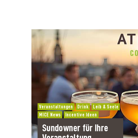
Veranstaltungen
Drink
Leib & Seele
MICE News
Incentive Ideen
Sundowner für Ihre
Veranstaltung