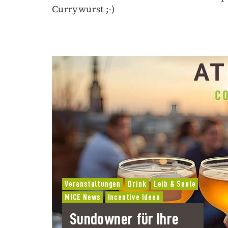
Currywurst ;-)
Veranstaltungen
Drink
Leib & Seele
MICE News
Incentive Ideen
Sundowner für Ihre