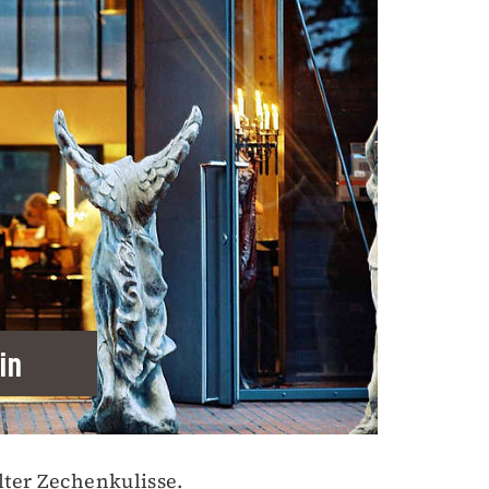
in
lter Zechenkulisse.