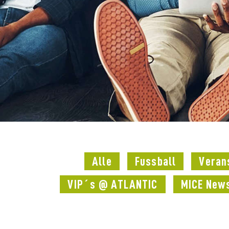
Alle
Fussball
Veran
VIP´s @ ATLANTIC
MICE New