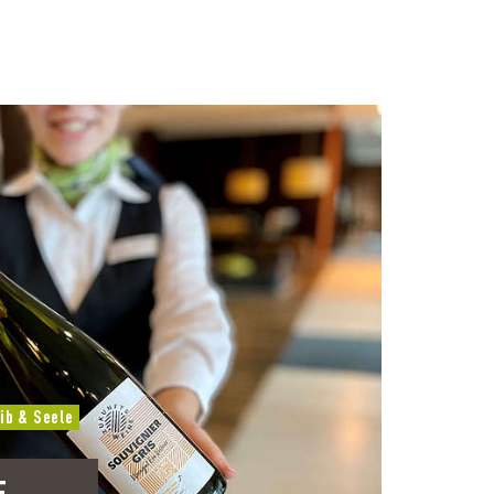
ib & Seele
E