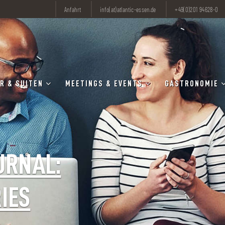
Anfahrt
info(at)atlantic-essen.de
+49(0)201 94628-0
R & SUITEN
MEETINGS & EVENTS
GASTRONOMIE
URNAL:
IES