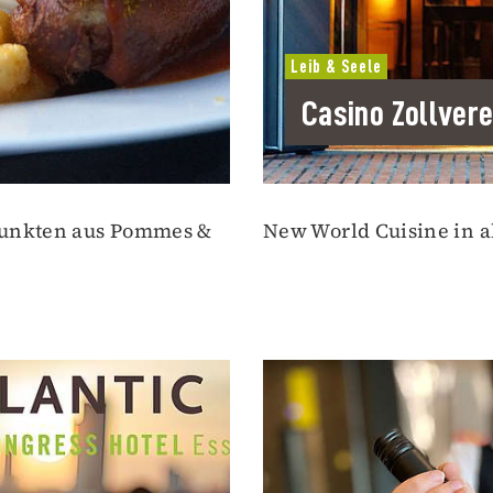
Leib & Seele
Casino Zollvere
punkten aus Pommes &
New World Cuisine in a