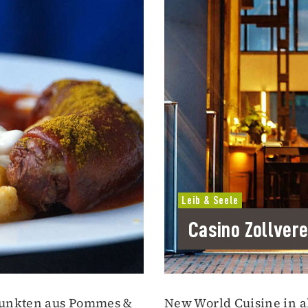
Leib & Seele
Casino Zollvere
punkten aus Pommes &
New World Cuisine in a