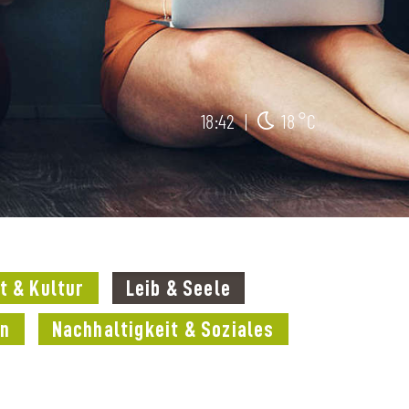
18:42
|
18 °C
t & Kultur
Leib & Seele
en
Nachhaltigkeit & Soziales