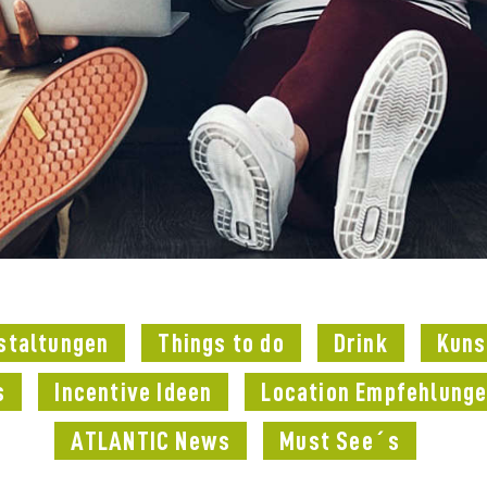
staltungen
Things to do
Drink
Kuns
s
Incentive Ideen
Location Empfehlung
ATLANTIC News
Must See´s