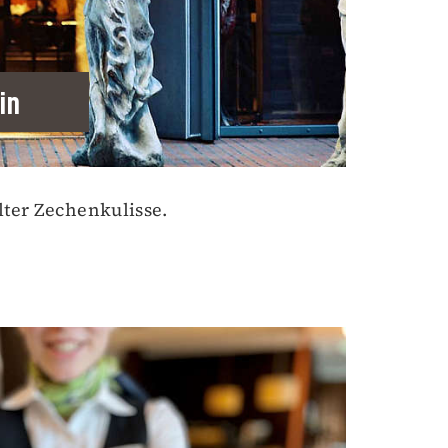
in
lter Zechenkulisse.