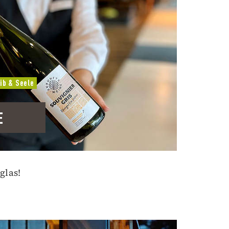
ib & Seele
E
glas!