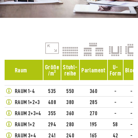
Größe
Stuhl-
U-
Raum
Parlament
Block
/m²
reihe
Form
RAUM 1-4
535
550
360
-
-
RAUM 1+2+3
408
380
285
-
-
RAUM 2+3+4
355
360
270
-
-
RAUM 1+2
294
280
195
58
-
RAUM 3+4
241
240
165
42
-