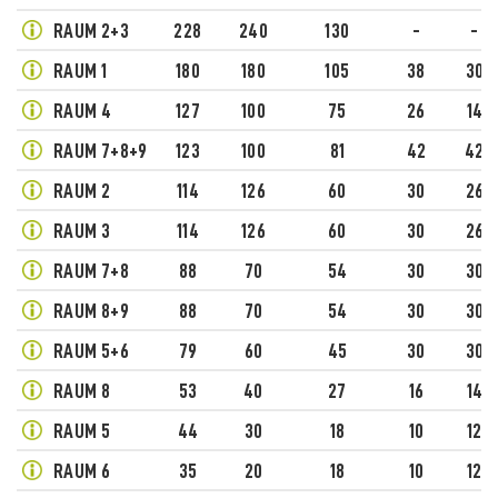
RAUM 2+3
228
240
130
-
-
RAUM 1
180
180
105
38
30
RAUM 4
127
100
75
26
14
RAUM 7+8+9
123
100
81
42
42
RAUM 2
114
126
60
30
26
RAUM 3
114
126
60
30
26
RAUM 7+8
88
70
54
30
30
RAUM 8+9
88
70
54
30
30
RAUM 5+6
79
60
45
30
30
RAUM 8
53
40
27
16
14
RAUM 5
44
30
18
10
12
RAUM 6
35
20
18
10
12