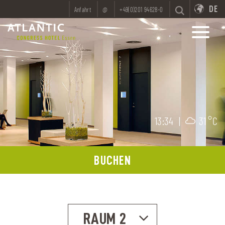
DE
Anfahrt
@
+49(0)201 94628-0
13:34
|
31 °C
BUCHEN
RAUM 2