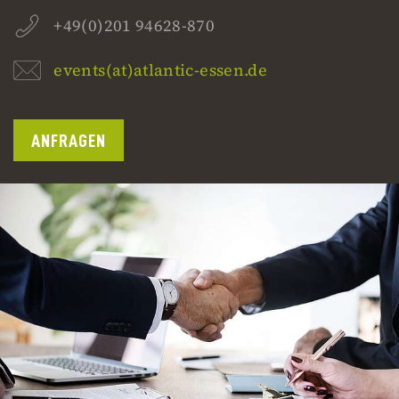
+49(0)201 94628-870
events(at)atlantic-essen.de
ANFRAGEN