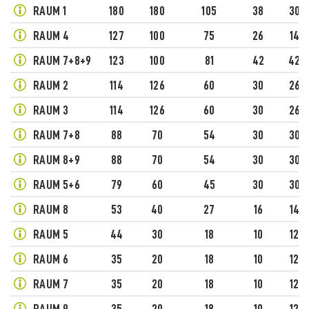
RAUM 1
180
180
105
38
30
RAUM 4
127
100
75
26
14
RAUM 7+8+9
123
100
81
42
42
RAUM 2
114
126
60
30
26
RAUM 3
114
126
60
30
26
RAUM 7+8
88
70
54
30
30
RAUM 8+9
88
70
54
30
30
RAUM 5+6
79
60
45
30
30
RAUM 8
53
40
27
16
14
RAUM 5
44
30
18
10
12
RAUM 6
35
20
18
10
12
RAUM 7
35
20
18
10
12