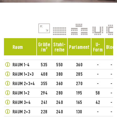
Größe
Stuhl-
U-
Raum
Parlament
Block
/m²
reihe
Form
RAUM 1-4
535
550
360
-
-
RAUM 1+2+3
408
380
285
-
-
RAUM 2+3+4
355
360
270
-
-
RAUM 1+2
294
280
195
58
-
RAUM 3+4
241
240
165
42
-
RAUM 2+3
228
240
130
-
-