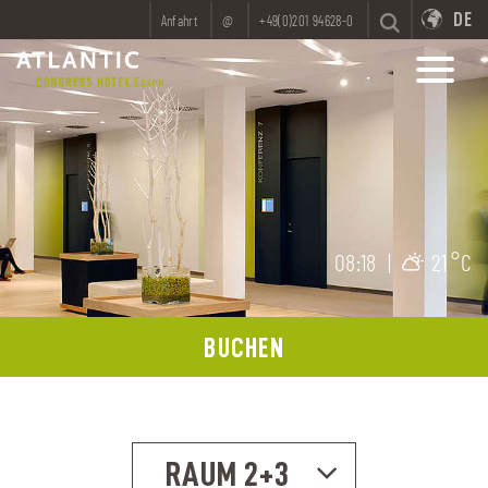
DE
Anfahrt
@
+49(0)201 94628-0
08:18
|
21 °C
BUCHEN
RAUM 2+3