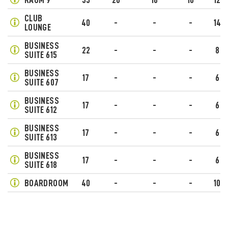
RAUM 9
35
20
18
10
12
CLUB
40
-
-
-
14
LOUNGE
BUSINESS
22
-
-
-
8
SUITE 615
BUSINESS
17
-
-
-
6
SUITE 607
BUSINESS
17
-
-
-
6
SUITE 612
BUSINESS
17
-
-
-
6
SUITE 613
BUSINESS
17
-
-
-
6
SUITE 618
BOARDROOM
40
-
-
-
10