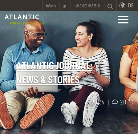
DE
Anfahrt
@
+49(0)201 94628-0
ATLANTIC JOURNAL:
NEWS & STORIES
20:34
|
20 °C