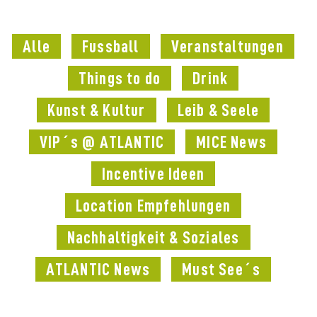
Alle
Fussball
Veranstaltungen
Things to do
Drink
Kunst & Kultur
Leib & Seele
VIP´s @ ATLANTIC
MICE News
Incentive Ideen
Location Empfehlungen
Nachhaltigkeit & Soziales
ATLANTIC News
Must See´s