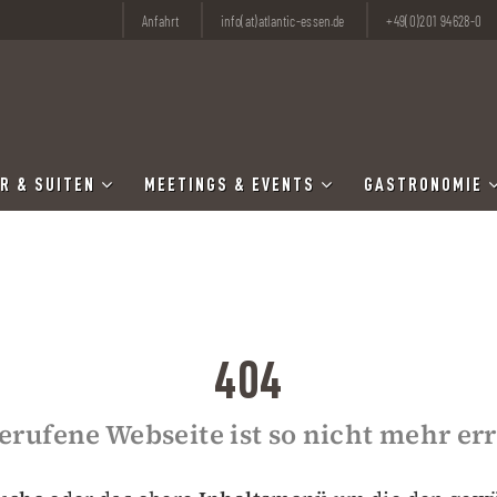
Anfahrt
info(at)atlantic-essen.de
+49(0)201 94628-0
R & SUITEN
MEETINGS & EVENTS
GASTRONOMIE
404
erufene Webseite ist so nicht mehr er