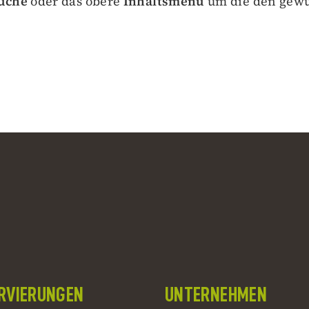
uche
oder das obere
Inhaltsmenü
um die den gewü
RVIERUNGEN
UNTERNEHMEN