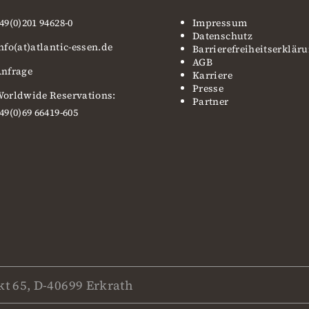
49(0)201 94628-0
Impressum
Datenschutz
nfo(at)atlantic-essen.de
Barrierefreiheitserklär
AGB
nfrage
Karriere
Presse
orldwide Reservations:
Partner
49(0)69 66419-605
t 65, D-40699 Erkrath