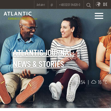
DE
Anfahrt
@
+49(0)201 94628-0
ATLANTIC JOURNAL:
NEWS & STORIES
01:54
|
16 °C