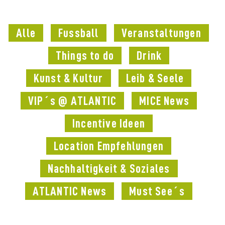
Alle
Fussball
Veranstaltungen
Things to do
Drink
Kunst & Kultur
Leib & Seele
VIP´s @ ATLANTIC
MICE News
Incentive Ideen
Location Empfehlungen
Nachhaltigkeit & Soziales
ATLANTIC News
Must See´s