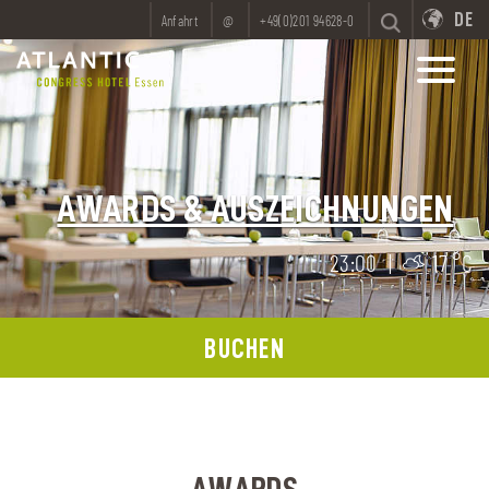
DE
Anfahrt
@
+49(0)201 94628-0
AWARDS & AUSZEICHNUNGEN
23:00
|
17 °C
BUCHEN
AWARDS