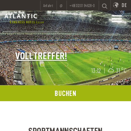
DE
Anfahrt
@
+49(0)201 94628-0
VOLLTREFFER!
13:12
|
31 °C
BUCHEN
SPORTMANNSCHAFTEN