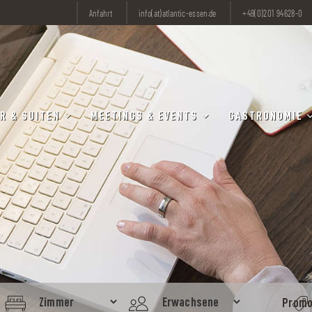
Anfahrt
info(at)atlantic-essen.de
+49(0)201 94628-0
R & SUITEN
MEETINGS & EVENTS
GASTRONOMIE