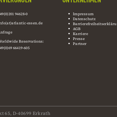
49(0)201 94628-0
Impressum
Datenschutz
nfo(at)atlantic-essen.de
Barrierefreiheitserklär
AGB
nfrage
Karriere
Presse
orldwide Reservations:
Partner
49(0)69 66419-605
t 65, D-40699 Erkrath