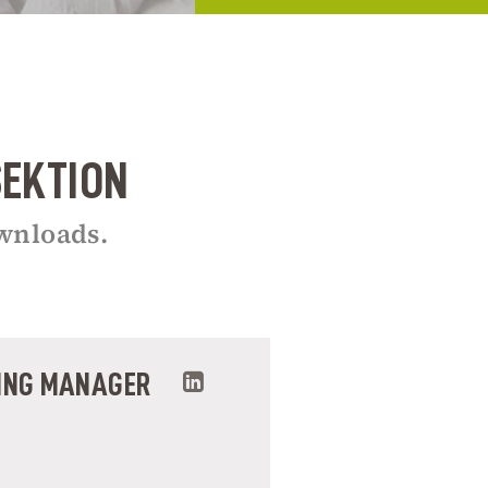
SEKTION
wnloads.
TING MANAGER