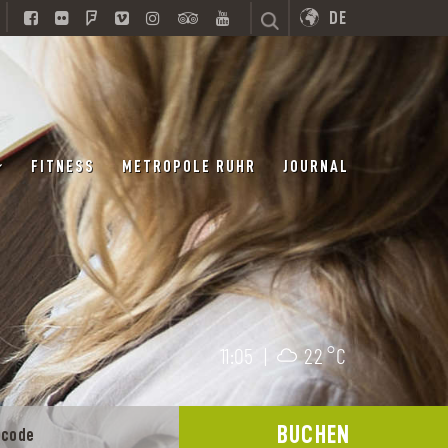
DE
FITNESS
METROPOLE RUHR
JOURNAL
11:05
|
22 °C
BUCHEN