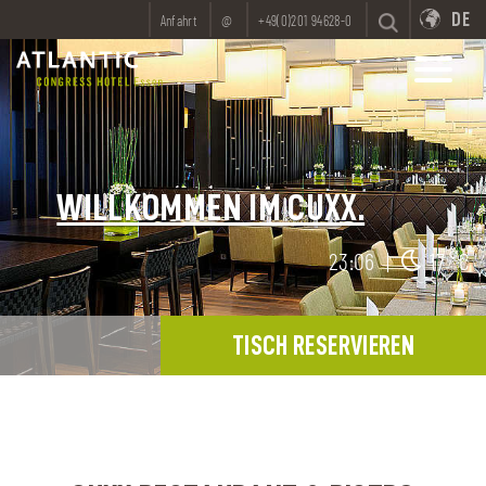
DE
Anfahrt
@
+49(0)201 94628-0
WILLKOMMEN IM CUXX.
23:06
|
17 °C
TISCH RESERVIEREN