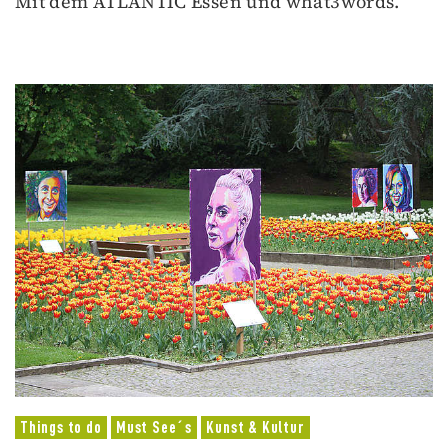
Mit dem ATLANTIC Essen und what3words.
Things to do
Must See´s
Kunst & Kultur