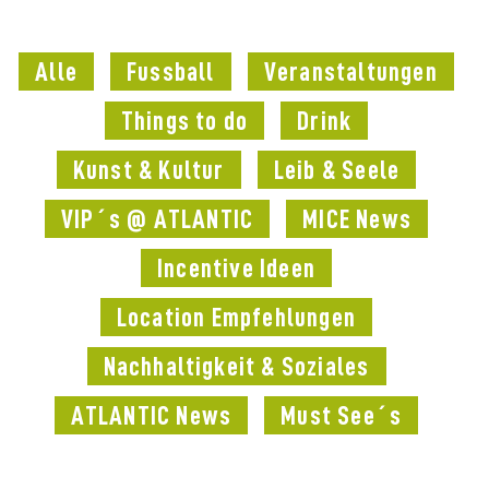
Alle
Fussball
Veranstaltungen
Things to do
Drink
Kunst & Kultur
Leib & Seele
VIP´s @ ATLANTIC
MICE News
Incentive Ideen
Location Empfehlungen
Nachhaltigkeit & Soziales
ATLANTIC News
Must See´s