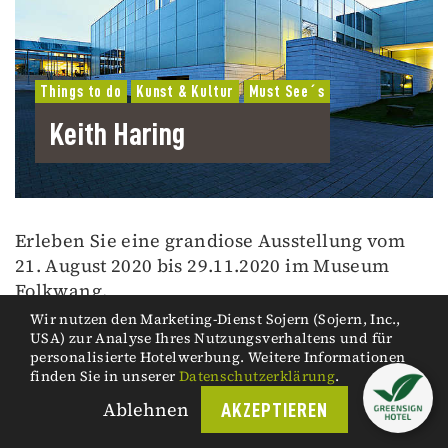
Things to do
Kunst & Kultur
Must See´s
Keith Haring
Erleben Sie eine grandiose Ausstellung vom
21. August 2020 bis 29.11.2020 im Museum
Folkwang.
Wir nutzen den Marketing-Dienst Sojern (Sojern, Inc.,
USA) zur Analyse Ihres Nutzungsverhaltens und für
personalisierte Hotelwerbung. Weitere Informationen
finden Sie in unserer
Datenschutzerklärung
.
Ablehnen
AKZEPTIEREN