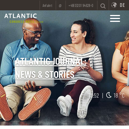
DE
Anfahrt
@
+49(0)201 94628-0
ATLANTIC JOURNAL:
NEWS & STORIES
18:52
|
18 °C