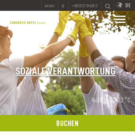
DE
Anfahrt
@
+49(0)201 94628-0
SOZIALE VERANTWORTUNG
14:36
|
22 °C
BUCHEN