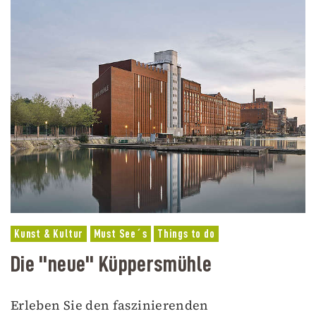
Kunst & Kultur
Must See´s
Things to do
Die "neue" Küppersmühle
Erleben Sie den faszinierenden