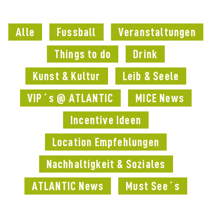
Alle
Fussball
Veranstaltungen
Things to do
Drink
Kunst & Kultur
Leib & Seele
VIP´s @ ATLANTIC
MICE News
Incentive Ideen
Location Empfehlungen
Nachhaltigkeit & Soziales
ATLANTIC News
Must See´s