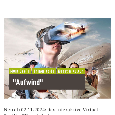
Must See´s
Things to do
Kunst & Kultur
"Aufwind"
Neu ab 02.11.2024: das interaktive Virtual-