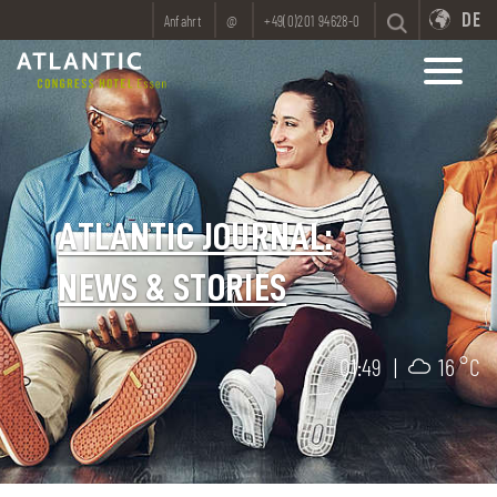
DE
Anfahrt
@
+49(0)201 94628-0
ATLANTIC JOURNAL:
NEWS & STORIES
01:49
|
16 °C