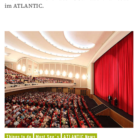
im ATLANTIC.
Things to do
Must See´s
ATLANTIC News