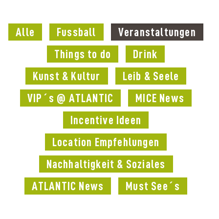
Alle
Fussball
Veranstaltungen
Things to do
Drink
Kunst & Kultur
Leib & Seele
VIP´s @ ATLANTIC
MICE News
Incentive Ideen
Location Empfehlungen
Nachhaltigkeit & Soziales
ATLANTIC News
Must See´s