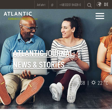
DE
Anfahrt
@
+49(0)201 94628-0
ATLANTIC JOURNAL:
NEWS & STORIES
11:38
|
22 °C