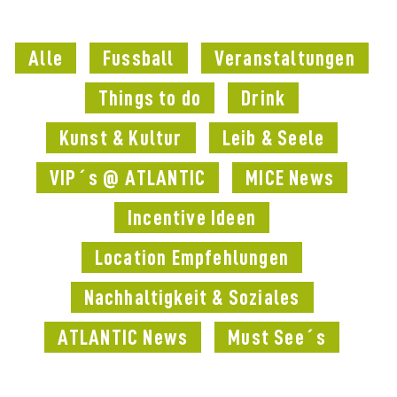
Alle
Fussball
Veranstaltungen
Things to do
Drink
Kunst & Kultur
Leib & Seele
VIP´s @ ATLANTIC
MICE News
Incentive Ideen
Location Empfehlungen
Nachhaltigkeit & Soziales
ATLANTIC News
Must See´s