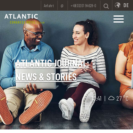
DE
Anfahrt
@
+49(0)201 94628-0
ATLANTIC JOURNAL:
NEWS & STORIES
10:41
|
27 °C