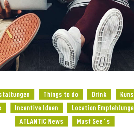
staltungen
Things to do
Drink
Kuns
s
Incentive Ideen
Location Empfehlung
ATLANTIC News
Must See´s