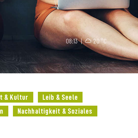
08:13
|
20 °C
t & Kultur
Leib & Seele
en
Nachhaltigkeit & Soziales