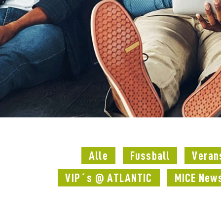
Alle
Fussball
Veran
VIP´s @ ATLANTIC
MICE New