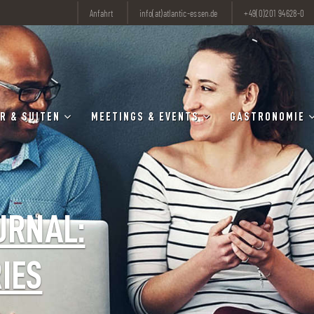
Anfahrt
info(at)atlantic-essen.de
+49(0)201 94628-0
R & SUITEN
MEETINGS & EVENTS
GASTRONOMIE
URNAL:
IES