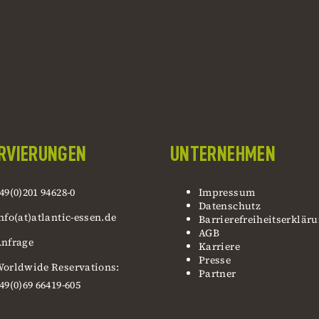
RVIERUNGEN
UNTERNEHMEN
49(0)201 94628-0
Impressum
Datenschutz
nfo(at)atlantic-essen.de
Barrierefreiheitserklär
AGB
nfrage
Karriere
Presse
orldwide Reservations:
Partner
49(0)69 66419-605