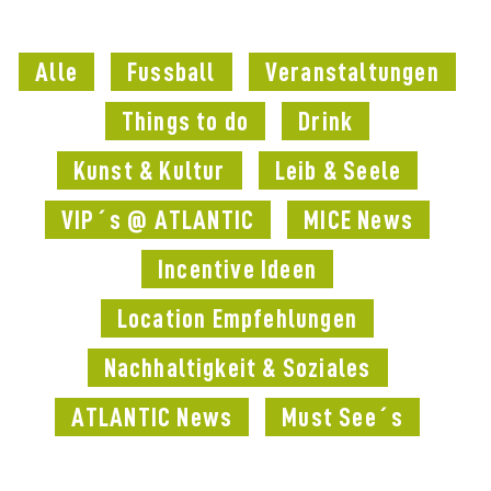
Alle
Fussball
Veranstaltungen
Things to do
Drink
Kunst & Kultur
Leib & Seele
VIP´s @ ATLANTIC
MICE News
Incentive Ideen
Location Empfehlungen
Nachhaltigkeit & Soziales
ATLANTIC News
Must See´s