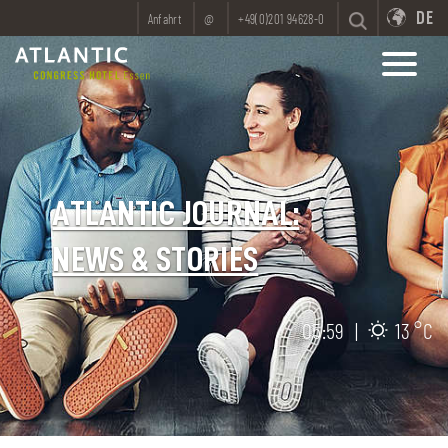
DE
Anfahrt
@
+49(0)201 94628-0
ATLANTIC JOURNAL:
NEWS & STORIES
05:59
|
13 °C