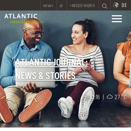
DE
Anfahrt
@
+49(0)201 94628-0
ATLANTIC JOURNAL:
NEWS & STORIES
10:16
|
27 °C