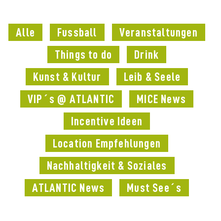
Alle
Fussball
Veranstaltungen
Things to do
Drink
Kunst & Kultur
Leib & Seele
VIP´s @ ATLANTIC
MICE News
Incentive Ideen
Location Empfehlungen
Nachhaltigkeit & Soziales
ATLANTIC News
Must See´s