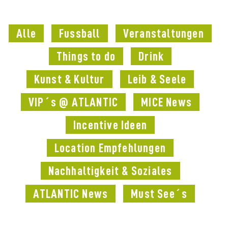
Alle
Fussball
Veranstaltungen
Things to do
Drink
Kunst & Kultur
Leib & Seele
VIP´s @ ATLANTIC
MICE News
Incentive Ideen
Location Empfehlungen
Nachhaltigkeit & Soziales
ATLANTIC News
Must See´s