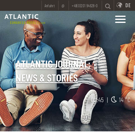
DE
Anfahrt
@
+49(0)201 94628-0
ATLANTIC JOURNAL:
NEWS & STORIES
02:45
|
14 °C