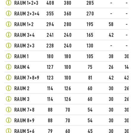
RAUM 1+2+3
408
380
285
-
-
RAUM 2+3+4
355
360
270
-
-
RAUM 1+2
294
280
195
58
-
RAUM 3+4
241
240
165
42
-
RAUM 2+3
228
240
130
-
-
RAUM 1
180
180
105
38
30
RAUM 4
127
100
75
26
14
RAUM 7+8+9
123
100
81
42
42
RAUM 2
114
126
60
30
26
RAUM 3
114
126
60
30
26
RAUM 7+8
88
70
54
30
30
RAUM 8+9
88
70
54
30
30
RAUM 5+6
79
60
45
30
30