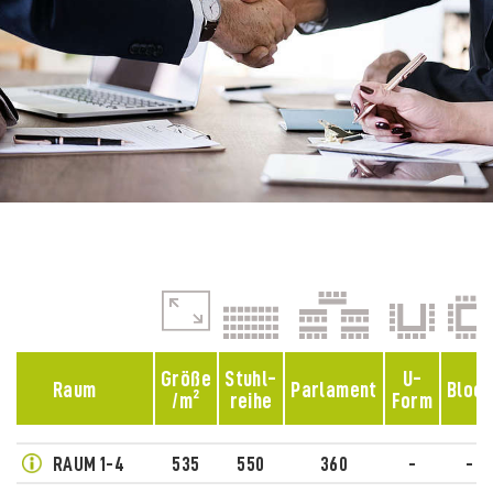
Größe
Stuhl-
U-
Raum
Parlament
Block
/m²
reihe
Form
RAUM 1-4
535
550
360
-
-