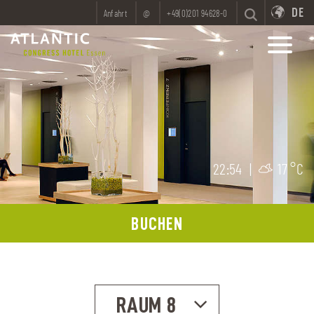
DE
Anfahrt
@
+49(0)201 94628-0
22:54
|
17 °C
BUCHEN
RAUM 8