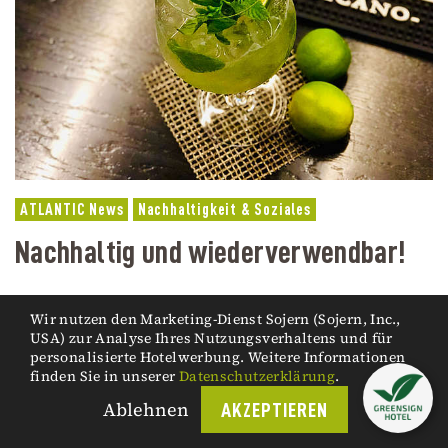
ATLANTIC News
Nachhaltigkeit & Soziales
Nachhaltig und wiederverwendbar!
Die Strohhalme aus Glas an unserer CUXX Bar.
Wir nutzen den Marketing-Dienst Sojern (Sojern, Inc.,
USA) zur Analyse Ihres Nutzungsverhaltens und für
personalisierte Hotelwerbung. Weitere Informationen
finden Sie in unserer
Datenschutzerklärung
.
Ablehnen
AKZEPTIEREN