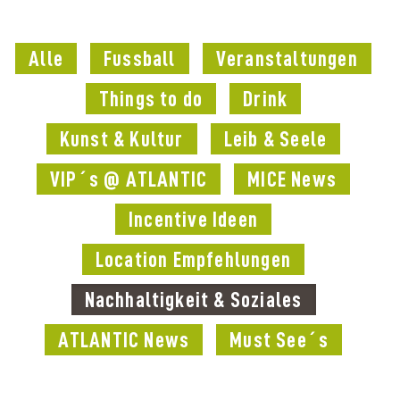
Alle
Fussball
Veranstaltungen
Things to do
Drink
Kunst & Kultur
Leib & Seele
VIP´s @ ATLANTIC
MICE News
Incentive Ideen
Location Empfehlungen
Nachhaltigkeit & Soziales
ATLANTIC News
Must See´s