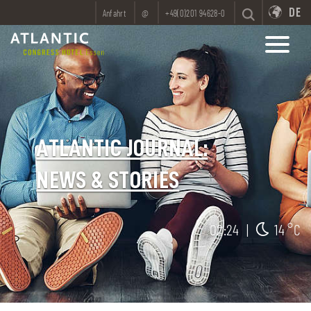
DE
Anfahrt
@
+49(0)201 94628-0
ATLANTIC JOURNAL:
NEWS & STORIES
02:24
|
14 °C