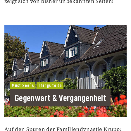
zeigt sich von bisher unbekannten Seiten!
Must See´s
Things to do
Gegenwart & Vergangenheit
Auf den Spuren der Familiendynastie Krupp: