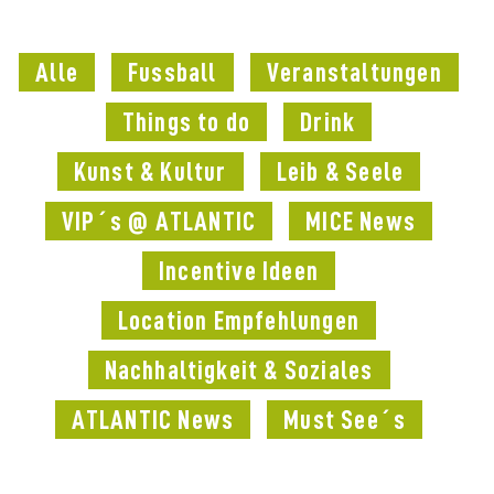
Alle
Fussball
Veranstaltungen
Things to do
Drink
Kunst & Kultur
Leib & Seele
VIP´s @ ATLANTIC
MICE News
Incentive Ideen
Location Empfehlungen
Nachhaltigkeit & Soziales
ATLANTIC News
Must See´s