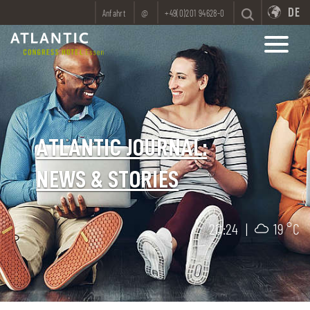
DE
Anfahrt
@
+49(0)201 94628-0
ATLANTIC JOURNAL:
NEWS & STORIES
20:24
|
19 °C