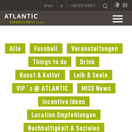
DE
Anfahrt
@
+49(0)201 94628-0
Alle
Fussball
Veranstaltungen
Things to do
Drink
Kunst & Kultur
Leib & Seele
VIP´s @ ATLANTIC
MICE News
Incentive Ideen
Location Empfehlungen
Nachhaltigkeit & Soziales