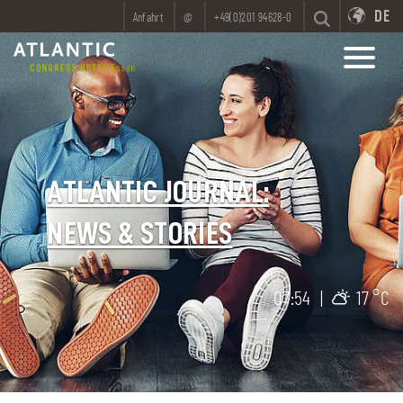
DE
Anfahrt
@
+49(0)201 94628-0
ATLANTIC JOURNAL:
NEWS & STORIES
07:54
|
17 °C