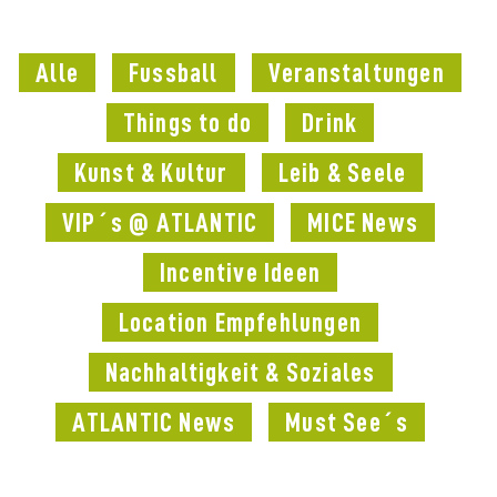
Alle
Fussball
Veranstaltungen
Things to do
Drink
Kunst & Kultur
Leib & Seele
VIP´s @ ATLANTIC
MICE News
Incentive Ideen
Location Empfehlungen
Nachhaltigkeit & Soziales
ATLANTIC News
Must See´s