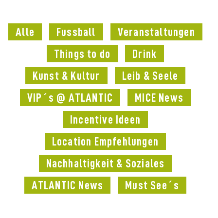
Alle
Fussball
Veranstaltungen
Things to do
Drink
Kunst & Kultur
Leib & Seele
VIP´s @ ATLANTIC
MICE News
Incentive Ideen
Location Empfehlungen
Nachhaltigkeit & Soziales
ATLANTIC News
Must See´s