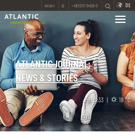
DE
Anfahrt
@
+49(0)201 94628-0
ATLANTIC JOURNAL:
NEWS & STORIES
03:33
|
18 °C