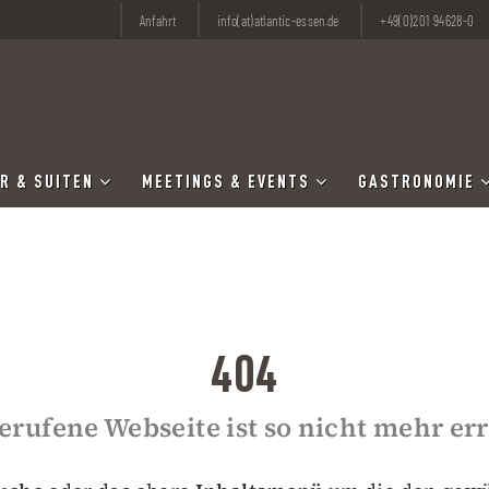
Anfahrt
info(at)atlantic-essen.de
+49(0)201 94628-0
R & SUITEN
MEETINGS & EVENTS
GASTRONOMIE
404
erufene Webseite ist so nicht mehr er