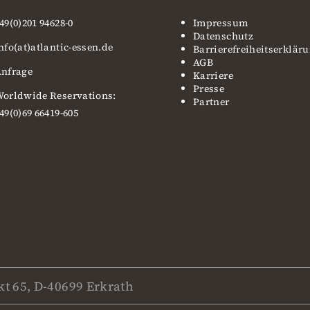
49(0)201 94628-0
Impressum
Datenschutz
nfo(at)atlantic-essen.de
Barrierefreiheitserklär
AGB
nfrage
Karriere
Presse
orldwide Reservations:
Partner
49(0)69 66419-605
t 65, D-40699 Erkrath