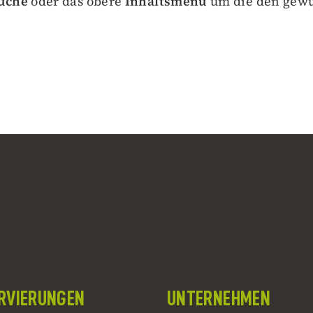
uche
oder das obere
Inhaltsmenü
um die den gewü
RVIERUNGEN
UNTERNEHMEN