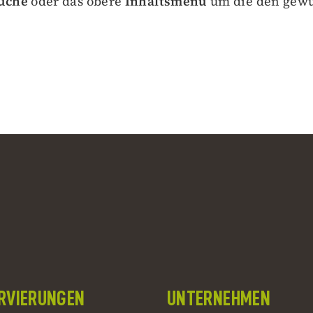
uche
oder das obere
Inhaltsmenü
um die den gewü
RVIERUNGEN
UNTERNEHMEN