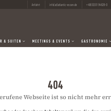
Anfahrt
info(at)atlantic-essen.de
+49(0)201 94628-0
R & SUITEN
MEETINGS & EVENTS
GASTRONOMIE
404
erufene Webseite ist so nicht mehr er