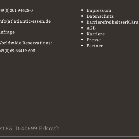
49(0)201 94628-0
Impressum
Datenschutz
nfo(at)atlantic-essen.de
Barrierefreiheitserklär
AGB
nfrage
Karriere
Presse
orldwide Reservations:
Partner
49(0)69 66419-605
t 65, D-40699 Erkrath