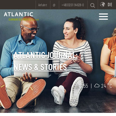
DE
Anfahrt
@
+49(0)201 94628-0
ATLANTIC JOURNAL:
NEWS & STORIES
13:55
|
24 °C