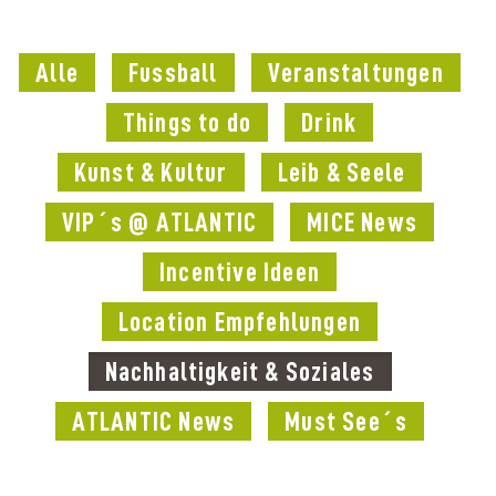
Alle
Fussball
Veranstaltungen
Things to do
Drink
Kunst & Kultur
Leib & Seele
VIP´s @ ATLANTIC
MICE News
Incentive Ideen
Location Empfehlungen
Nachhaltigkeit & Soziales
ATLANTIC News
Must See´s