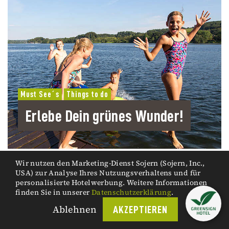
Must See´s
Things to do
Erlebe Dein grünes Wunder!
Wir nutzen den Marketing-Dienst Sojern (Sojern, Inc.,
Essen ist "Grüne Hauptstadt Europa´s" 2017.
USA) zur Analyse Ihres Nutzungsverhaltens und für
personalisierte Hotelwerbung. Weitere Informationen
finden Sie in unserer
Datenschutzerklärung
.
Ablehnen
AKZEPTIEREN