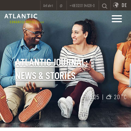
DE
Anfahrt
@
+49(0)201 94628-0
ATLANTIC JOURNAL:
NEWS & STORIES
05:25
|
20 °C