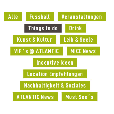
Alle
Fussball
Veranstaltungen
Things to do
Drink
Kunst & Kultur
Leib & Seele
VIP´s @ ATLANTIC
MICE News
Incentive Ideen
Location Empfehlungen
Nachhaltigkeit & Soziales
ATLANTIC News
Must See´s