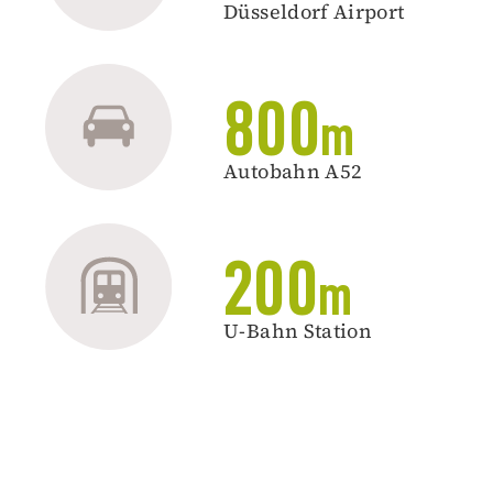
Düsseldorf Airport
800
m
Autobahn A52
200
m
U-Bahn Station