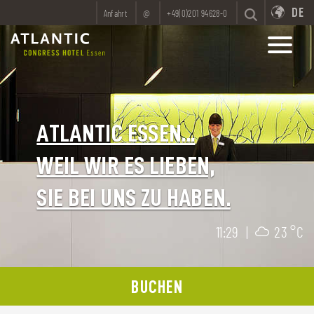
DE
Anfahrt
@
+49(0)201 94628-0
ATLANTIC ESSEN...
WEIL WIR ES LIEBEN,
SIE BEI UNS ZU HABEN.
11:29
|
23 °C
BUCHEN