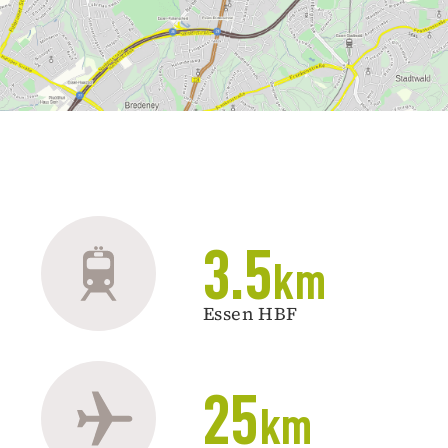
3.5
km
Essen HBF
25
km