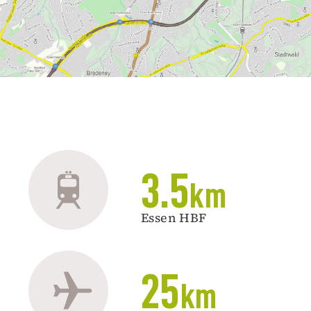
3.5
km
Essen HBF
25
km