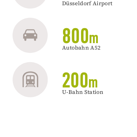
Düsseldorf Airport
800
m
Autobahn A52
200
m
U-Bahn Station