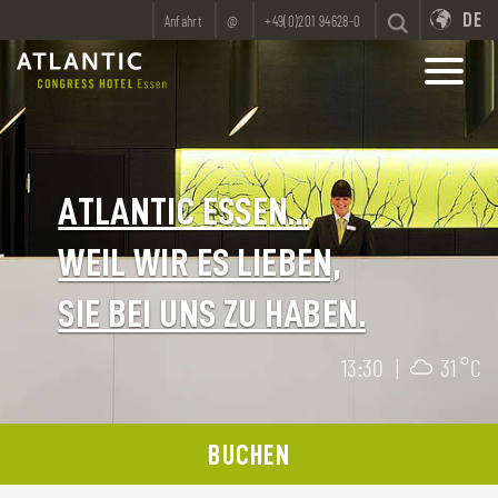
DE
Anfahrt
@
+49(0)201 94628-0
ATLANTIC ESSEN...
WEIL WIR ES LIEBEN,
SIE BEI UNS ZU HABEN.
13:30
|
31 °C
BUCHEN