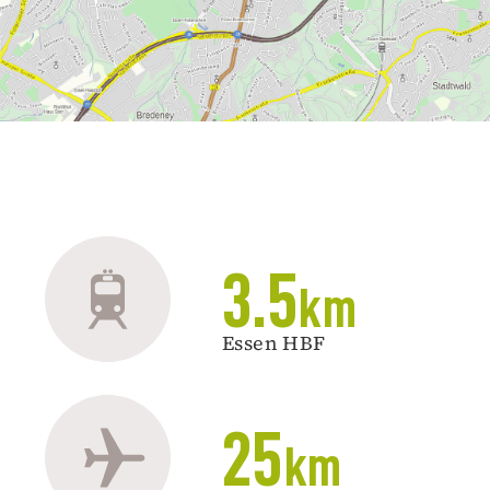
3.5
km
Essen HBF
25
km