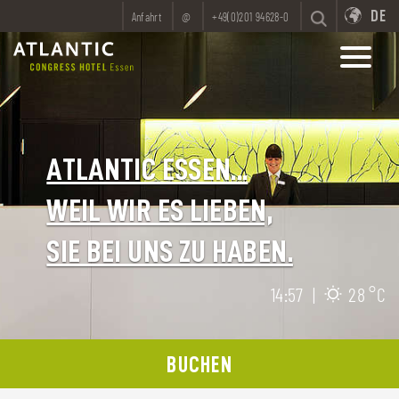
DE
Anfahrt
@
+49(0)201 94628-0
ATLANTIC ESSEN...
WEIL WIR ES LIEBEN,
SIE BEI UNS ZU HABEN.
14:57
|
28 °C
BUCHEN