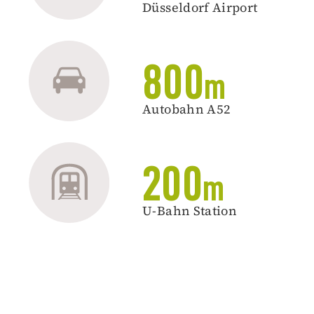
Düsseldorf Airport
800
m
Autobahn A52
200
m
U-Bahn Station