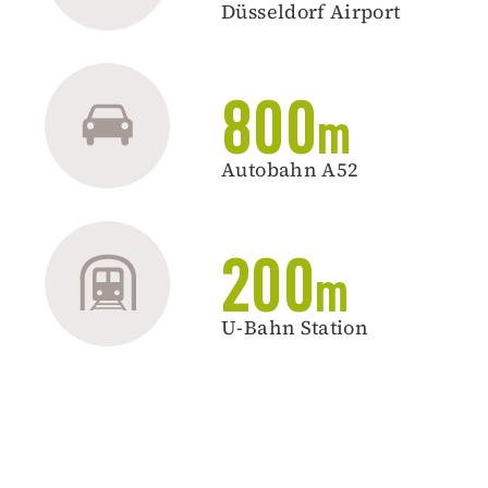
Düsseldorf Airport
800
m
Autobahn A52
200
m
U-Bahn Station