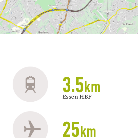
3.5
km
Essen HBF
25
km