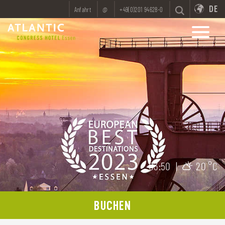
DE
Anfahrt
@
+49(0)201 94628-0
03:50
|
20 °C
BUCHEN