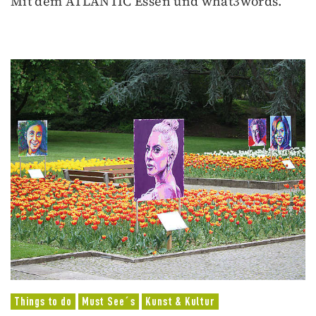
Mit dem ATLANTIC Essen und what3words.
Things to do
Must See´s
Kunst & Kultur