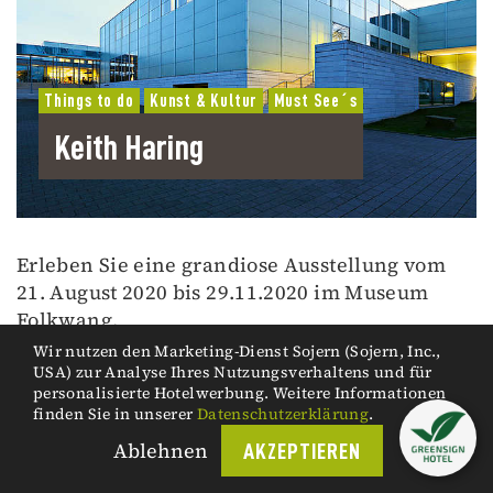
Things to do
Kunst & Kultur
Must See´s
Keith Haring
Erleben Sie eine grandiose Ausstellung vom
21. August 2020 bis 29.11.2020 im Museum
Folkwang.
Wir nutzen den Marketing-Dienst Sojern (Sojern, Inc.,
USA) zur Analyse Ihres Nutzungsverhaltens und für
personalisierte Hotelwerbung. Weitere Informationen
finden Sie in unserer
Datenschutzerklärung
.
Ablehnen
AKZEPTIEREN