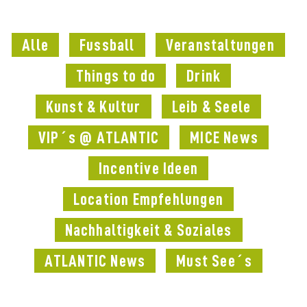
Alle
Fussball
Veranstaltungen
Things to do
Drink
Kunst & Kultur
Leib & Seele
VIP´s @ ATLANTIC
MICE News
Incentive Ideen
Location Empfehlungen
Nachhaltigkeit & Soziales
ATLANTIC News
Must See´s