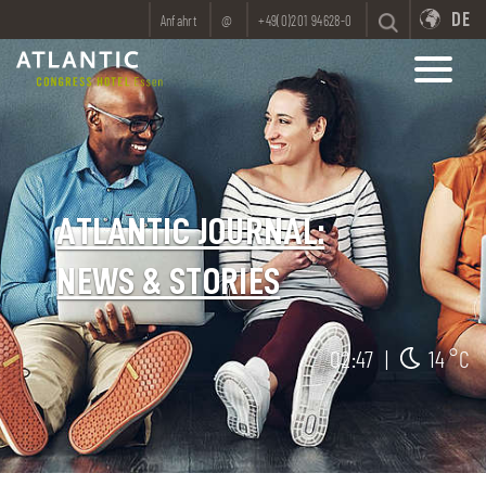
DE
Anfahrt
@
+49(0)201 94628-0
ATLANTIC JOURNAL:
NEWS & STORIES
02:47
|
14 °C