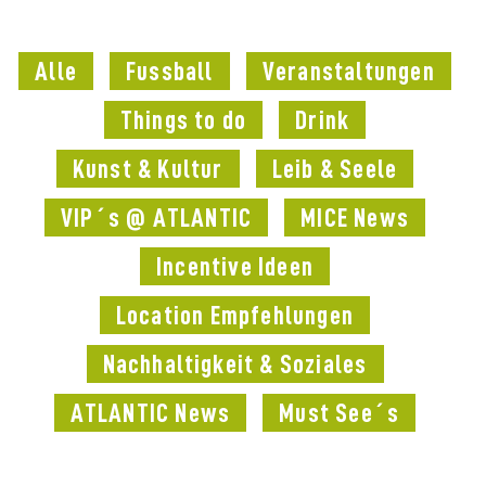
Alle
Fussball
Veranstaltungen
Things to do
Drink
Kunst & Kultur
Leib & Seele
VIP´s @ ATLANTIC
MICE News
Incentive Ideen
Location Empfehlungen
Nachhaltigkeit & Soziales
ATLANTIC News
Must See´s