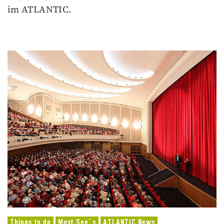
im ATLANTIC.
Things to do
Must See´s
ATLANTIC News