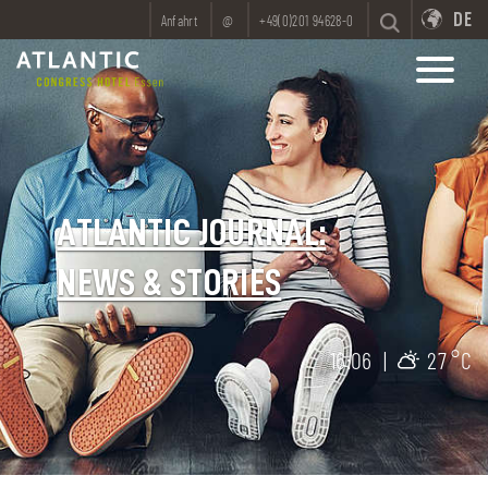
DE
Anfahrt
@
+49(0)201 94628-0
ATLANTIC JOURNAL:
NEWS & STORIES
16:06
|
27 °C