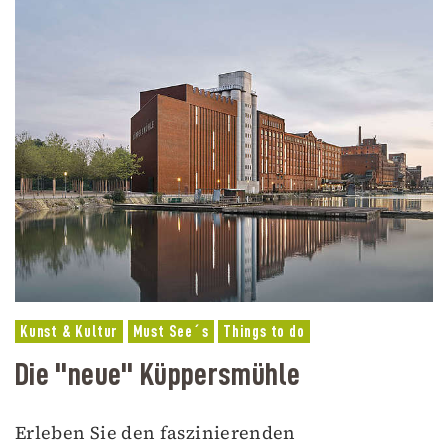
Kunst & Kultur
Must See´s
Things to do
Die "neue" Küppersmühle
Erleben Sie den faszinierenden