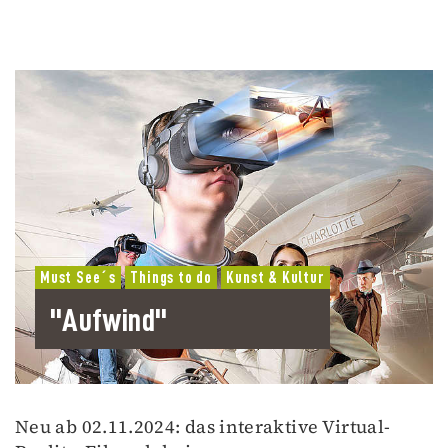
Must See´s
Things to do
Kunst & Kultur
"Aufwind"
Neu ab 02.11.2024: das interaktive Virtual-